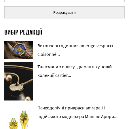
Розрахувати
ВИБІР РЕДАКЦІЇ
Витончені годинник amerigo vespucci
cloisonné...
Талісмани з оніксу і діамантів у новій
колекції cartier...
Психоделічні прикраси amrapali і
індійського модельєра Маніше Арори...