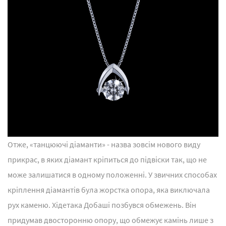
Отже, «танцюючі діаманти» - назва зовсім нового виду
прикрас, в яких діамант кріпиться до підвіски так, що не
може залишатися в одному положенні. У звичних способах
кріплення діамантів була жорстка опора, яка виключала
рух каменю. Хідетака Добаші позбувся обмежень. Він
придумав двосторонню опору, що обмежує камінь лише з