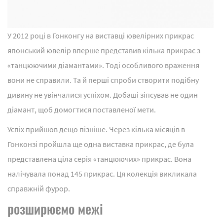
У 2012 році в Гонконгу на виставці ювелірних прикрас
японський ювелір вперше представив кілька прикрас з
«танцюючими діамантами». Тоді особливого враження
вони не справили. Та й перші спроби створити подібну
дивину не увінчалися успіхом. Добаші зіпсував не один
діамант, щоб домогтися поставленої мети.
Успіх прийшов дещо пізніше. Через кілька місяців в
Гонконзі пройшла ще одна виставка прикрас, де була
представлена ціла серія «танцюючих» прикрас. Вона
налічувала понад 145 прикрас. Ця колекція викликала
справжній фурор.
розширюємо межі