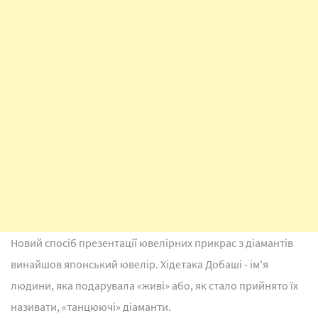
Новий спосіб презентації ювелірних прикрас з діамантів
винайшов японський ювелір. Хідетака Добаші - ім'я
людини, яка подарувала «живі» або, як стало прийнято їх
називати, «танцюючі» діаманти.