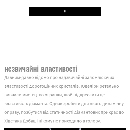
Play
незвичайні властивості
Давним-давно відомо про надзвичайні заломлюючих
властивості дорогоцінних кристалів. Ювеліри ретельно
вивчали мистецтво огранки, щоб підкреслити це
властивість діаманта. Однак зробити для нього динамічну
оправу, позбутися від статичності діамантових прикрас до
Хідетака Добаші нікому не приходило в голову.