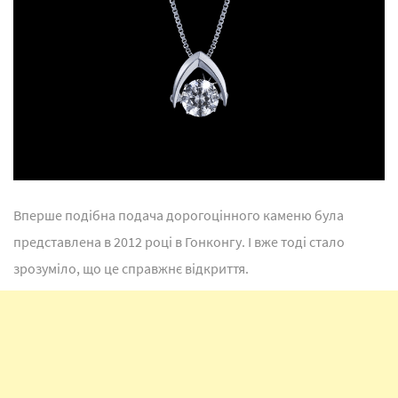
Вперше подібна подача дорогоцінного каменю була
представлена в 2012 році в Гонконгу. І вже тоді стало
зрозуміло, що це справжнє відкриття.