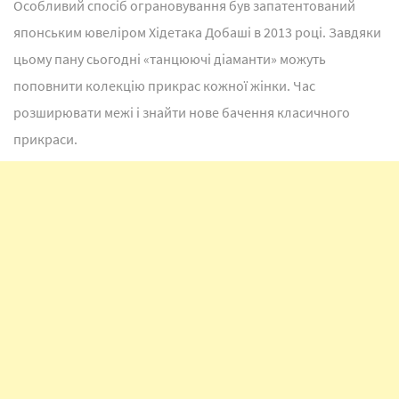
Особливий спосіб ограновування був запатентований
японським ювеліром Хідетака Добаші в 2013 році. Завдяки
цьому пану сьогодні «танцюючі діаманти» можуть
поповнити колекцію прикрас кожної жінки. Час
розширювати межі і знайти нове бачення класичного
прикраси.