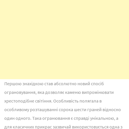
Першою знахідкою став абсолютно новий спосіб
ограновування, яка дозволяє каменю випромінювати
хрестоподібне світіння. Особливість полягала в
особливому розташуванні сорока шести граней відносно
один одного. Така огранювання є справді унікальною, а
для класичних прикрас зазвичай використовується одна з