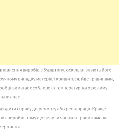
відновлення виробів з бурштину, оскільки знають його
ручному випадку матеріал кришиться, йде тріщинами,
бробці вимагає особливого температурного режиму,
ьних паст .
оводити справу до ремонту або реставрації. Краще
их виробів, тому що велика частина травм каменю
берігання.