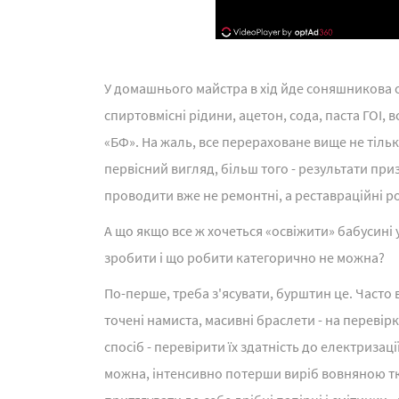
У домашнього майстра в хід йде соняшникова о
спиртовмісні рідини, ацетон, сода, паста ГОІ, 
«БФ». На жаль, все перераховане вище не тіл
первісний вигляд, більш того - результати при
проводити вже не ремонтні, а реставраційні р
А що якщо все ж хочеться «освіжити» бабусин
зробити і що робити категорично не можна?
По-перше, треба з'ясувати, бурштин це. Часто 
точені намиста, масивні браслети - на перевір
спосіб - перевірити їх здатність до електриза
можна, інтенсивно потерши виріб вовняною тк