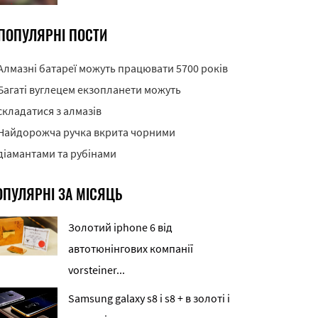
ПОПУЛЯРНІ ПОСТИ
Алмазні батареї можуть працювати 5700 років
Багаті вуглецем екзопланети можуть
складатися з алмазів
Найдорожча ручка вкрита чорними
діамантами та рубінами
ОПУЛЯРНІ ЗА МІСЯЦЬ
Золотий iphone 6 від
автотюнінгових компанії
vorsteiner...
Samsung galaxy s8 і s8 + в золоті і