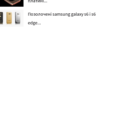
платині...
Позолочені samsung galaxy s6 і s6
edge...