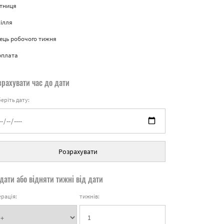
ятниця
ілля
ець робочого тижня
рплата
зрахувати час до дати
еріть дату:
Розрахувати
дати або відняти тижні від дати
рація:
тижнів: