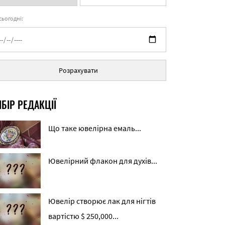
 сьогодні:
Розрахувати
БІР РЕДАКЦІЇ
Що таке ювелірна емаль...
Ювелірний флакон для духів...
Ювелір створює лак для нігтів
вартістю $ 250,000...