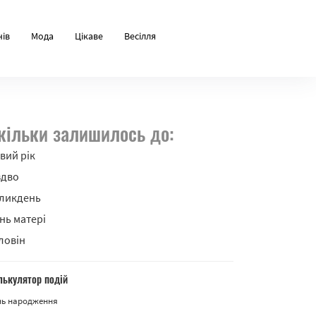
нів
Мода
Цікаве
Весілля
кільки залишилось до:
вий рік
здво
ликдень
нь матері
ловін
лькулятор подій
нь народження