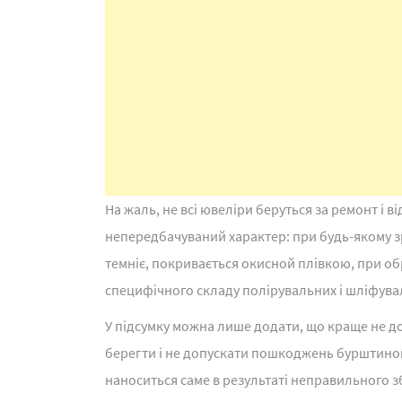
На жаль, не всі ювеліри беруться за ремонт і 
непередбачуваний характер: при будь-якому з
темніє, покривається окисной плівкою, при о
специфічного складу полірувальних і шліфувал
У підсумку можна лише додати, що краще не д
берегти і не допускати пошкоджень бурштинов
наноситься саме в результаті неправильного з