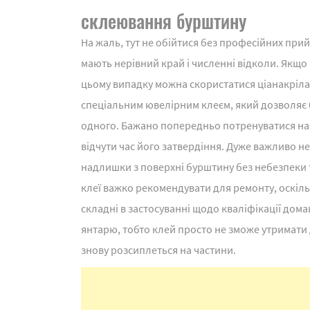
склеювання бурштину
На жаль, тут не обійтися без професійних прий
мають нерівний край і численні відколи. Якщо 
цьому випадку можна скористатися ціанакріла
спеціальним ювелірним клеєм, який дозволяє 
одного. Бажано попередньо потренуватися на ч
відчути час його затвердіння. Дуже важливо н
надлишки з поверхні бурштину без небезпеки 
клеї важко рекомендувати для ремонту, оскіль
складні в застосуванні щодо кваліфікації дом
янтарю, тобто клей просто не зможе утримати 
знову розсиплеться на частини.