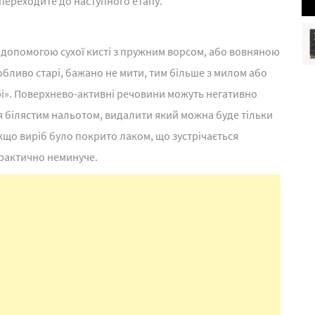
- переходите до наступного етапу.
 допомогою сухої кисті з пружним ворсом, або вовняною
бливо старі, бажано не мити, тим більше з милом або
рі». Поверхнево-активні речовини можуть негативно
ся білястим нальотом, видалити який можна буде тільки
кщо виріб було покрито лаком, що зустрічається
практично неминуче.