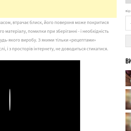
від
часом, втрачає блиск, його поверхня може покритися
 матеріалу, помилки при зберіганні - і необхідність
удь-якого виробу. З якими тільки «рецептами»
і, і з просторів інтернету, не доводиться стикатися.
ВИ
Play