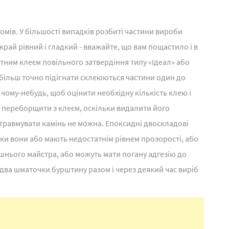
омів. У більшості випадків розбиті частини вироби
край рівний і гладкий - вважайте, що вам пощастило і в
тним клеєм повільного затвердіння типу «Ідеал» або
більш точно підігнати склеюються частини один до
ому-небудь, щоб оцінити необхідну кількість клею і
е переборщити з клеєм, оскільки видалити його
травмувати камінь не можна. Епоксидні двоскладові
ки вони або мають недостатнім рівнем прозорості, або
ашнього майстра, або можуть мати погану адгезію до
два шматочки бурштину разом і через деякий час виріб