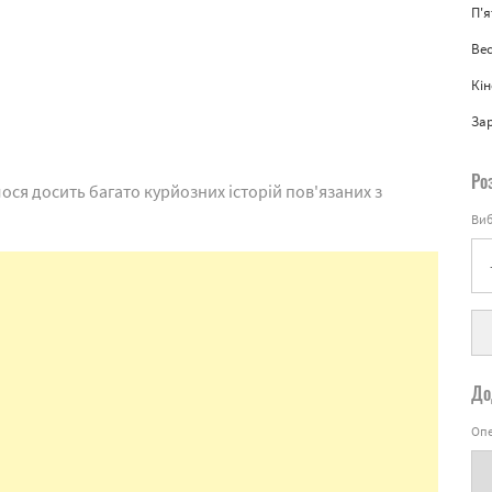
П'
Вес
Кін
За
Ро
ся досить багато курйозних історій пов'язаних з
Виб
До
Опе