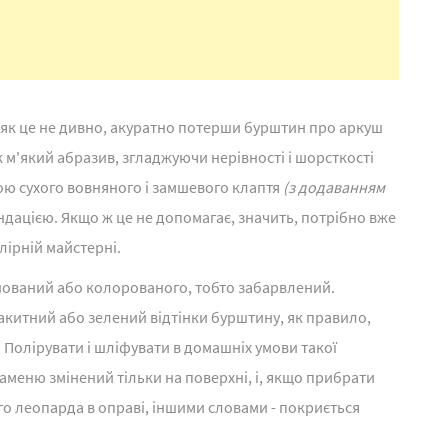
 як це не дивно, акуратно потерши бурштин про аркуш
 м'який абразив, згладжуючи нерівності і шорсткості
гою сухого вовняного і замшевого клаптя
(з додаванням
ацією. Якщо ж це не допомагає, значить, потрібно вже
лірній майстерні.
онований або колорованого, тобто забарвлений.
китний або зелений відтінки бурштину, як правило,
. Полірувати і шліфувати в домашніх умови такої
меню змінений тільки на поверхні, і, якщо прибрати
о леопарда в оправі, іншими словами - покриється