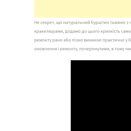
Не секрет, що натуральний бурштин тьмяніє з 
кракелюрами, додамо до цього крихкість самого
ремонту рано або пізно виникне практично у б
оновлення і ремонту, почерпнутими, в тому числ