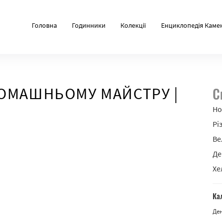
Головна
Годинники
Колекції
Енциклопедія Каме
ОМАШНЬОМУ МАЙСТРУ |
С
Но
Рі
Ве
Де
Хе
Ка
Де