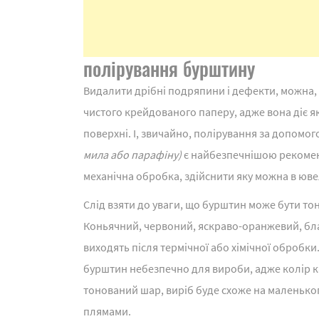
полірування бурштину
Видалити дрібні подряпини і дефекти, можна,
чистого крейдованого паперу, адже вона діє як
поверхні. І, звичайно, полірування за допомо
мила або парафіну)
є найбезпечнішою рекоменд
механічна обробка, здійснити яку можна в юве
Слід взяти до уваги, що бурштин може бути т
Коньячний, червоний, яскраво-оранжевий, бла
виходять після термічної або хімічної обробки
бурштин небезпечно для вироби, адже колір ка
тонований шар, виріб буде схоже на маленьког
плямами.