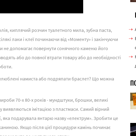
лія, киплячий розчин туалетного мила, зубна паста,
всілякі лаки і клеї починаючи від «Моменту» і закінчуючи
ьки не допомагає повернути сонячного каменю його
зводять або до повної втрати товару або до необхідності
оботи.
і улюблені намиста або подряпати браслет? Що можна
П
вироби 70-х 80-х років - мундштуки, брошки, великі
ку виявляються імітацією з пластмаси. Самий вірний
ції, яка подарувала янтарю назву «електрум». Зробити це
аниною. Якщо після цієї процедури камінь починає