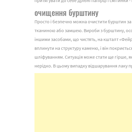
притягувати до себе дрібні папірці і смітинки 
очищення бурштину
Просто і безпечно можна очистити бурштин за
тканиною або замшею. Вироби з бурштину, осо
іншими засобами, що чистять, на кшталт «Фей
вплинути на структуру каменю, і він покриєть
шліфуванням. Ситуація може стати ще гірше, я
нерідко. В цьому випадку відшарування лаку 