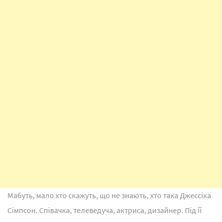
Мабуть, мало хто скажуть, що не знають, хто така Джессіка
Сімпсон. Співачка, телеведуча, актриса, дизайнер. Під її