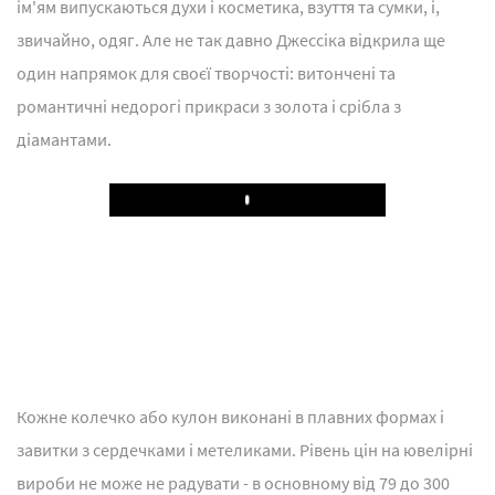
ім'ям випускаються духи і косметика, взуття та сумки, і,
звичайно, одяг. Але не так давно Джессіка відкрила ще
один напрямок для своєї творчості: витончені та
романтичні недорогі прикраси з золота і срібла з
діамантами.
Play
Кожне колечко або кулон виконані в плавних формах і
завитки з сердечками і метеликами. Рівень цін на ювелірні
вироби не може не радувати - в основному від 79 до 300