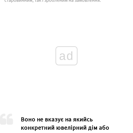
старовинним, так і зробленим на замовлення.
ad
Воно не вказує на якийсь
конкретний ювелірний дім або