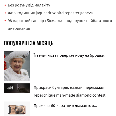
Без розуму від малахіту
Живі годинник jaquet droz bird repeater geneva
98-каратний сапфір «Бісмарк» - подарунок найбагатшого
американця
ПОПУЛЯРНІ ЗА МІСЯЦЬ
Її величність повертає моду на брошки...
Прикраси бунтарів: названі переможці
rebel chique man-made diamond contest...
Пряжка з 60-каратним діамантом...