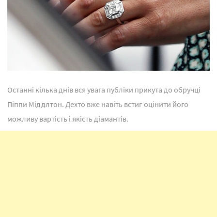
Останні кілька днів вся увага публіки прикута до обручці
Піппи Міддлтон. Дехто вже навіть встиг оцінити його
можливу вартість і якість діамантів.