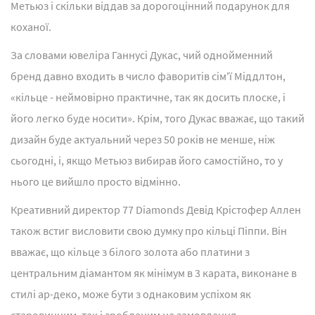
Метьюз і скільки віддав за дорогоцінний подарунок для
коханої.
За словами ювеліра Ганнусі Дукас, чий однойменний
бренд давно входить в число фаворитів сім'ї Міддлтон,
«кільце - неймовірно практичне, так як досить плоске, і
його легко буде носити». Крім, того Дукас вважає, що такий
дизайн буде актуальний через 50 років не менше, ніж
сьогодні, і, якщо Метьюз вибирав його самостійно, то у
нього це вийшло просто відмінно.
Креативний директор 77 Diamonds Девід Крістофер Аллен
також встиг висловити свою думку про кільці Піппи. Він
вважає, що кільце з білого золота або платини з
центральним діамантом як мінімум в 3 карата, виконане в
стилі ар-деко, може бути з однаковим успіхом як