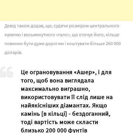
Девід також додав, що, судячи розміром центрального
каменю і восьмикутного «гало», що оточує його, кільце
повинно бути дуже дорогим і коштувати більше 260 000
доларів.
Це ограновування «Ашер», і для
того, щоб вона виглядала
максимально виграшно,
використовувати її слід лише на
найякісніших діамантах. Якщо
камінь [в кільці] - бездоганний,
тоді вартість може скласти
близько 200 000 фунтів