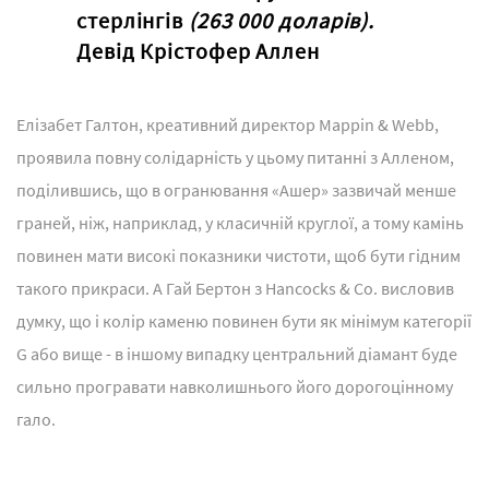
стерлінгів
(263 000 доларів).
Девід Крістофер Аллен
Елізабет Галтон, креативний директор Mappin & Webb,
проявила повну солідарність у цьому питанні з Алленом,
поділившись, що в огранювання «Ашер» зазвичай менше
граней, ніж, наприклад, у класичній круглої, а тому камінь
повинен мати високі показники чистоти, щоб бути гідним
такого прикраси. А Гай Бертон з Hancocks & Co. висловив
думку, що і колір каменю повинен бути як мінімум категорії
G або вище - в іншому випадку центральний діамант буде
сильно програвати навколишнього його дорогоцінному
гало.