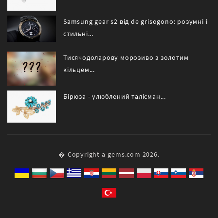
Samsung gear s2 від de grisogono: розумні і
стильні...
Тисячодоларову морозиво з золотим
кільцем...
Бірюза - улюблений талісман...
� Copyright a-gems.com 2026.