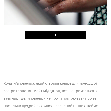
Play
Хоча ім'я ювеліра, який створив кільце для молодшої
сестри герцогині Кейт Міддлтон, все ще тримається в
таємниці, деякі ювеліри не проти поміркувати про те,
наскільки щедрий виявився наречений Піппи Джеймс