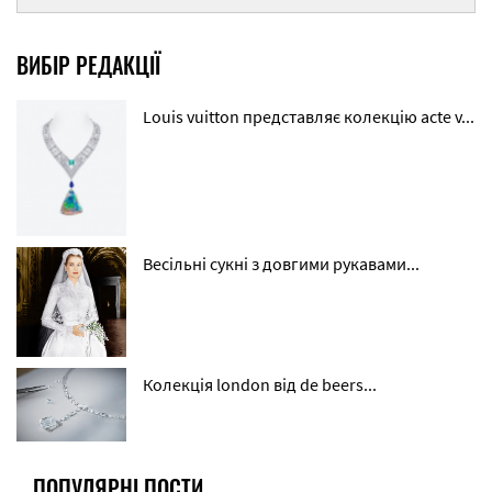
ВИБІР РЕДАКЦІЇ
Louis vuitton представляє колекцію acte v...
Весільні сукні з довгими рукавами...
Колекція london від de beers...
ПОПУЛЯРНІ ПОСТИ