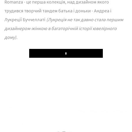
Romanza - це перша колекція, над дизайном якого
трудився творчий тандем батька і доньки - Андреа і
Лукреції Буччеллаті
(Лукреція не так давно стала першим
дизайнером-жінкою в багаторічній історії ювелірного
дому).
Play