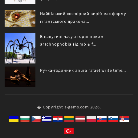
Найбільший ювелірний виріб має форму
гігантського дракона...
В павутині часу з годинником
arachnophobia від mb & f...
Ручка-годинник anura rafael write time...
� Copyright a-gems.com 2026.