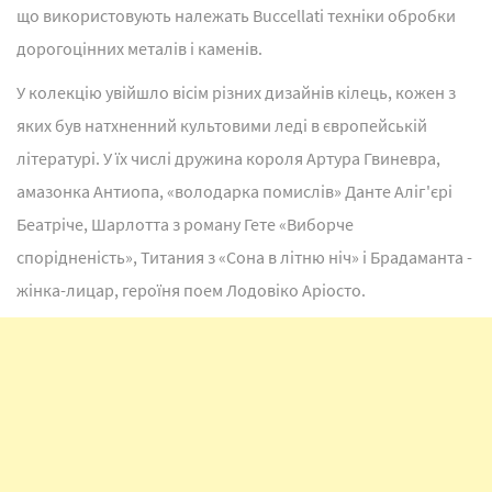
що використовують належать Buccellati техніки обробки
дорогоцінних металів і каменів.
У колекцію увійшло вісім різних дизайнів кілець, кожен з
яких був натхненний культовими леді в європейській
літературі. У їх числі дружина короля Артура Гвиневра,
амазонка Антиопа, «володарка помислів» Данте Аліг'єрі
Беатріче, Шарлотта з роману Гете «Виборче
спорідненість», Титания з «Сона в літню ніч» і Брадаманта -
жінка-лицар, героїня поем Лодовіко Аріосто.