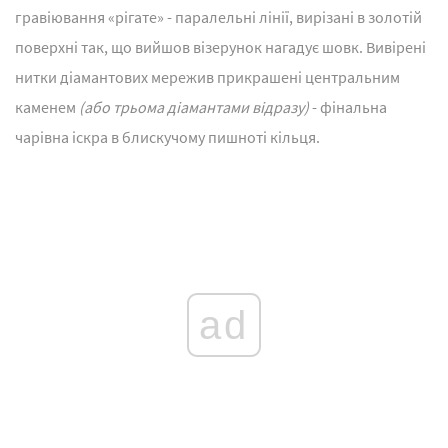
гравіювання «рігате» - паралельні лінії, вирізані в золотій
поверхні так, що вийшов візерунок нагадує шовк. Вивірені
нитки діамантових мережив прикрашені центральним
каменем
(або трьома діамантами відразу)
- фінальна
чарівна іскра в блискучому пишноті кільця.
ad