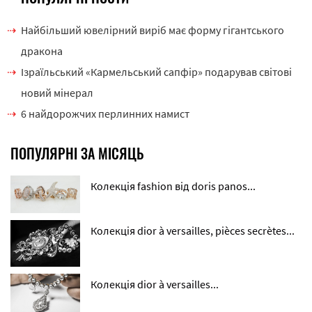
Найбільший ювелірний виріб має форму гігантського
дракона
Ізраїльський «Кармельський сапфір» подарував світові
новий мінерал
6 найдорожчих перлинних намист
ПОПУЛЯРНІ ЗА МІСЯЦЬ
Колекція fashion від doris panos...
Колекція dior à versailles, pièces secrètes...
Колекція dior à versailles...