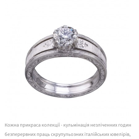
Кожна прикраса колекції - кульмінація незліченних годин
безперервних праць скрупульозних італійських ювелірів,