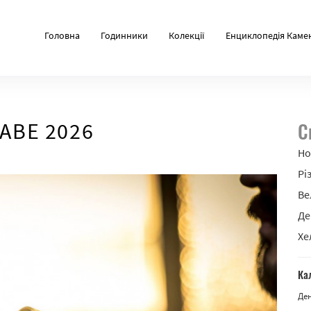
Головна
Годинники
Колекції
Енциклопедія Каме
АВЕ 2026
С
Но
Рі
Ве
Де
Хе
Ка
Де