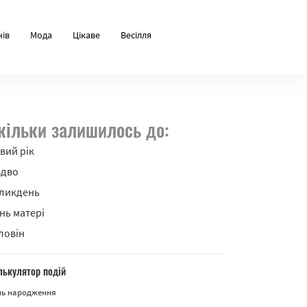
нів
Мода
Цікаве
Весілля
кільки залишилось до:
вий рік
здво
ликдень
нь матері
ловін
лькулятор подій
нь народження