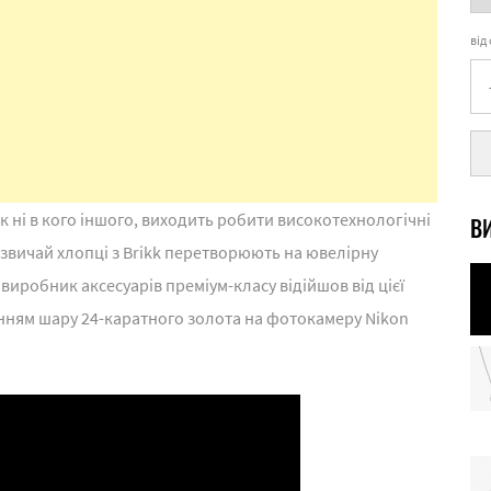
від
як ні в кого іншого, виходить робити високотехнологічні
ВИ
звичай хлопці з Brikk перетворюють на ювелірну
виробник аксесуарів преміум-класу відійшов від цієї
нням шару 24-каратного золота на фотокамеру Nikon