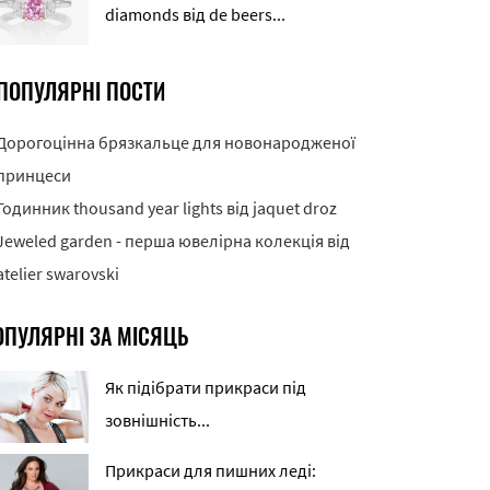
diamonds від de beers...
ПОПУЛЯРНІ ПОСТИ
Дорогоцінна брязкальце для новонародженої
принцеси
Годинник thousand year lights від jaquet droz
Jeweled garden - перша ювелірна колекція від
atelier swarovski
ОПУЛЯРНІ ЗА МІСЯЦЬ
Як підібрати прикраси під
зовнішність...
Прикраси для пишних леді: