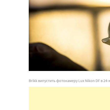
Brikk випустить фотокамеру Lux Nikon DF в 24-