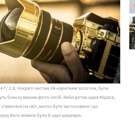
24 f / 2.8, покриті чистим 24-каратним золотом, були
ть блиску вашим фото-сесій. Якби дотик царя Мідаса,
 з'явилася на світ, могло бути застосоване і до
ред його знімків були б одні шедеври.