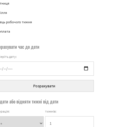
ятниця
ілля
ець робочого тижня
рплата
зрахувати час до дати
еріть дату:
Розрахувати
дати або відняти тижні від дати
рація:
тижнів: