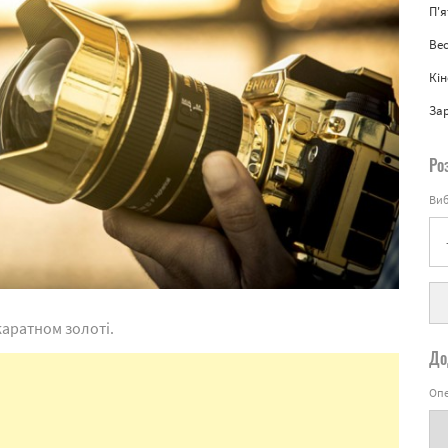
П'
Вес
Кін
За
Ро
Виб
каратном золоті.
До
Опе