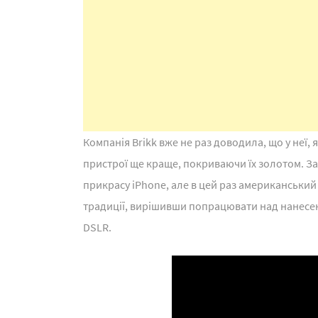
Компанія Brikk вже не раз доводила, що у неї, 
пристрої ще краще, покриваючи їх золотом. За
прикрасу iPhone, але в цей раз американський 
традиції, вирішивши попрацювати над нанесе
DSLR.