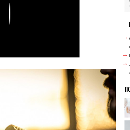
Play
П