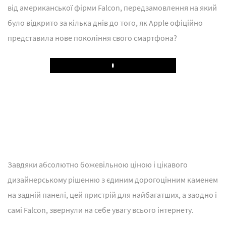
від американської фірми Falcon, передзамовлення на який
було відкрито за кілька днів до того, як Apple офіційно
представила нове покоління свого смартфона?
Play
Завдяки абсолютно божевільною ціною і цікавого
дизайнерському рішенню з єдиним дорогоцінним каменем
на задній панелі, цей пристрій для найбагатших, а заодно і
самі Falcon, звернули на себе увагу всього інтернету.