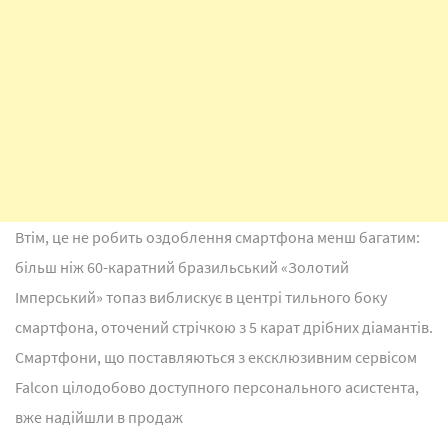
Втім, це не робить оздоблення смартфона менш багатим:
більш ніж 60-каратний бразильський «Золотий
Імперський» топаз виблискує в центрі тильного боку
смартфона, оточений стрічкою з 5 карат дрібних діамантів.
Смартфони, що поставляються з ексклюзивним сервісом
Falcon цілодобово доступного персонального асистента,
вже надійшли в продаж