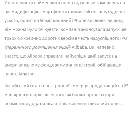
У нас немає ні найменшого поняття, скільки замовлень на
цю модифікацію смартфона отримав Falcon, але, судячи з
усього, попит на 50-мільйонний iPhone виявився вищим,
ніж можна було очікувати: компанія анонсувала запуск ще
трьох сміховинно дорогих версій в честь надуспішного IPO
(первинного розміщення акцій)
Alibaba. Ви, напевно,
знаєте, що Alibaba справили найуспішніший запуск на
американському фондовому ринку в історії, обійшовши
навіть Amazon.
Китайський гігант електронної комерції продав акцій на 25
мільярдів доларів після того, як банки-організатори
розмістили додаткові акції зважаючи на високий попит.