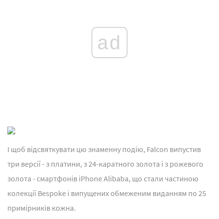
ad
І щоб відсвяткувати цю знаменну подію, Falcon випустив
три версії - з платини, з 24-каратного золота і з рожевого
золота - смартфонів iPhone Alibaba, що стали частиною
колекції Bespoke і випущених обмеженим виданням по 25
примірників кожна.