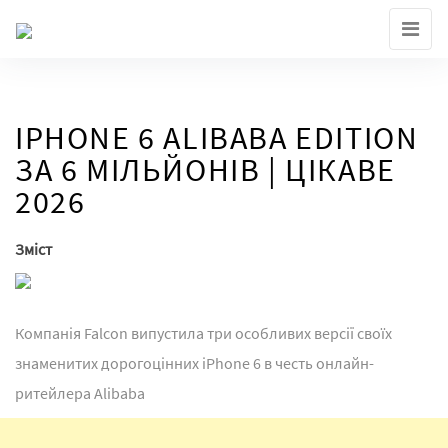
Skip
to
the
content
IPHONE 6 ALIBABA EDITION
ЗА 6 МІЛЬЙОНІВ | ЦІКАВЕ
2026
Зміст
Компанія Falcon випустила три особливих версії своїх
знаменитих дорогоцінних iPhone 6 в честь онлайн-
ритейлера Alibaba