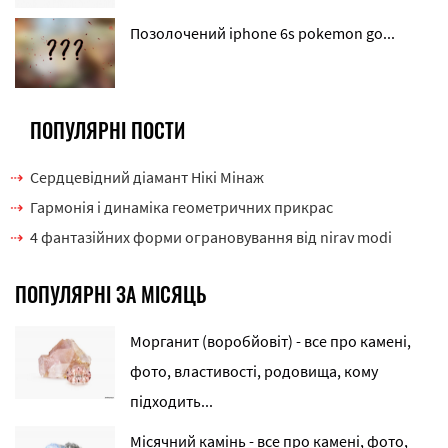
Позолочений iphone 6s pokemon go...
ПОПУЛЯРНІ ПОСТИ
Cердцевідний діамант Нікі Мінаж
Гармонія і динаміка геометричних прикрас
4 фантазійних форми ограновування від nirav modi
ПОПУЛЯРНІ ЗА МІСЯЦЬ
Морганит (воробйовіт) - все про камені,
фото, властивості, родовища, кому
підходить...
Місячний камінь - все про камені, фото,