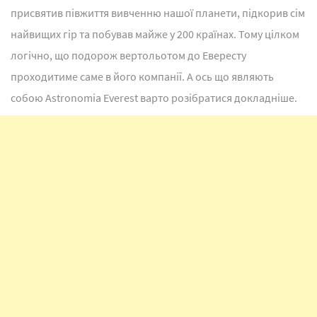
присвятив півжиття вивченню нашої планети, підкорив сім
найвищих гір та побував майже у 200 країнах. Тому цілком
логічно, що подорож вертольотом до Евересту
проходитиме саме в його компанії. А ось що являють
собою Astronomia Everest варто розібратися докладніше.