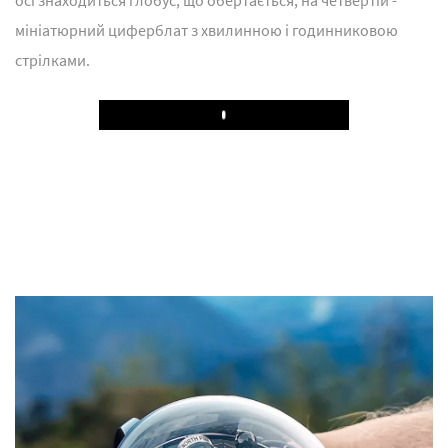
осі знаходиться глобус, що обертається; на четвертій -
мініатюрний циферблат з хвилинною і годинниковою
стрілками.
Play