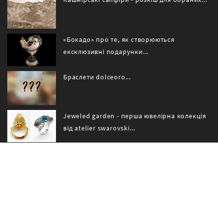
«Бокадо» про те, як створюються
ексклюзивні подарунки...
Браслети dolceoro...
Jeweled garden - перша ювелірна колекція
від atelier swarovski...
10 прикрас незалежних дизайнерів з jck las
vegas...