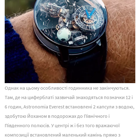
Однак на цьому особливості годинника не закінчуються.
Там, де на циферблаті зазвичай знаходяться позначки 12 і
6 годин, Astronomia Everest встановлені 2 капсули з водою,
здобутою Йоханом в подорожах до Північного і
Південного полюсів. У центрі ж і без того вражаючої
композиції встановлений маленький камінь прямо з