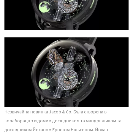
Незвичайна новинка Jacob & Co. Була створена в
колаборації з відомим дослідником та мандрівником та
дослідником Йоханом Ернстом Нільсоном. Йохан