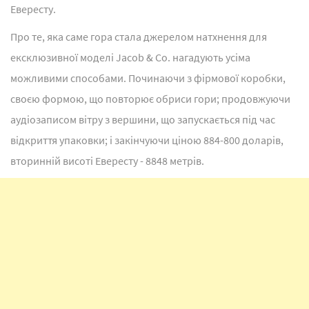
Евересту.
Про те, яка саме гора стала джерелом натхнення для
ексклюзивної моделі Jacob & Co. нагадують усіма
можливими способами. Починаючи з фірмової коробки,
своєю формою, що повторює обриси гори; продовжуючи
аудіозаписом вітру з вершини, що запускається під час
відкриття упаковки; і закінчуючи ціною 884-800 доларів,
вторинній висоті Евересту - 8848 метрів.