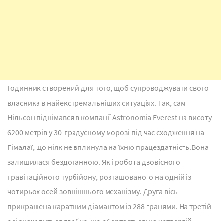
Годинник створений для того, щоб супроводжувати свого
власника в найекстремальніших ситуаціях. Так, сам
Нільсон піднімався в компанії Astronomia Everest на висоту
6200 метрів у 30-градусному морозі під час сходження на
Гімалаї, що ніяк не вплинула на їхню працездатність.Вона
залишилася бездоганною. Як і робота двовісного
гравітаційного турбійону, розташованого на одній із
чотирьох осей зовнішнього механізму. Друга вісь
прикрашена каратним діамантом із 288 гранями. На третій