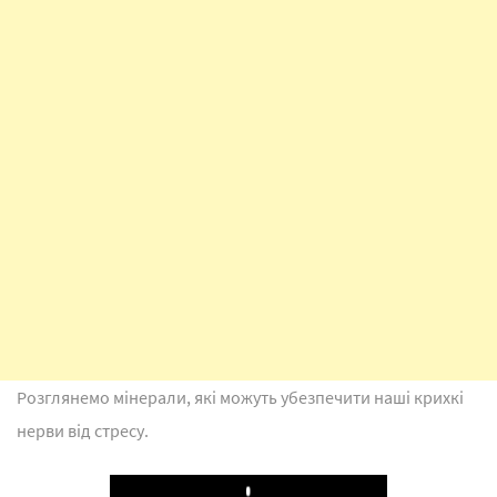
Розглянемо мінерали, які можуть убезпечити наші крихкі
нерви від стресу.