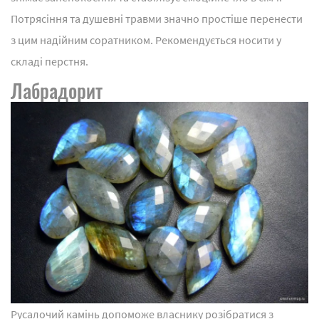
Потрясіння та душевні травми значно простіше перенести
з цим надійним соратником. Рекомендується носити у
складі перстня.
Лабрадорит
Русалочий камінь допоможе власнику розібратися з