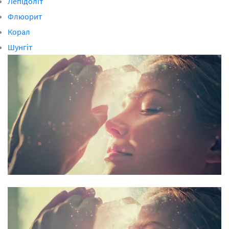
Лепідоліт
Флюорит
Корал
Шунгіт