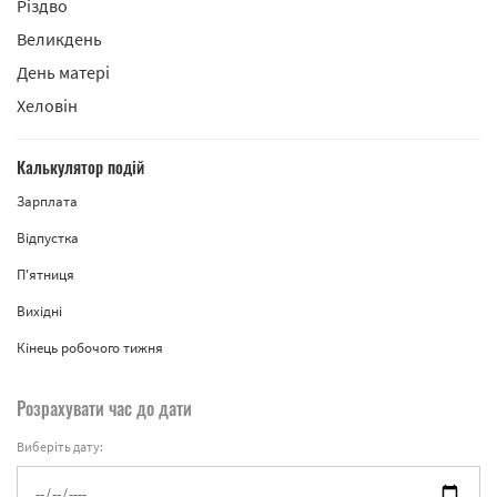
Різдво
Великдень
День матері
Хеловін
Калькулятор подій
Зарплата
Відпустка
П'ятниця
Вихідні
Кінець робочого тижня
Розрахувати час до дати
Виберіть дату: