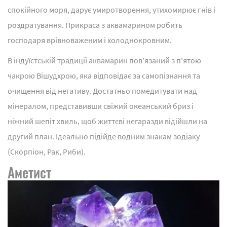
спокійного моря, дарує умиротворення, утихомирює гнів і
роздратування. Прикраса з аквамарином робить
господаря врівноваженим і холоднокровним.
В індуїстській традиції аквамарин пов'язаний з п'ятою
чакрою Вішудхрою, яка відповідає за самопізнання та
очищення від негативу. Достатньо помедитувати над
мінералом, представивши свіжий океанський бриз і
ніжний шепіт хвиль, щоб життєві негаразди відійшли на
другий план. Ідеально підійде водним знакам зодіаку
(Скорпіон, Рак, Риби).
Аметист