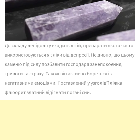
До складу лепідоліту входить літій, препарати якого часто
використовуються як ліки від депресії. Не дивно, що цьому
каменю під силу позбавити господаря занепокоєння,
тривоги та страху. Також він активно бореться із
негативними емоціями. Поставлений у узголів'ї ліжка
флюорит здатний відігнати погані сни.