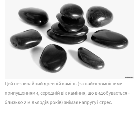
Цей незвичайний древній камінь (за найскромнішими
припущеннями, середній вік каміння, що видобувається -
близько 2 мільярдів років) знімає напругу і стрес.