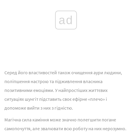
ad
Серед його властивостей також очищення аури людини,
поліпшення настрою та підживлення власника
позитивними емоціями. У найпростіших життєвих
ситуаціях шунгіт підставить своє ефірне «плечо» і
допоможе вийти з них з гідністю.
Магічна сила каміння може значно полегшити погане
самопочуття, але звалювати всю роботу на них нерозумно.