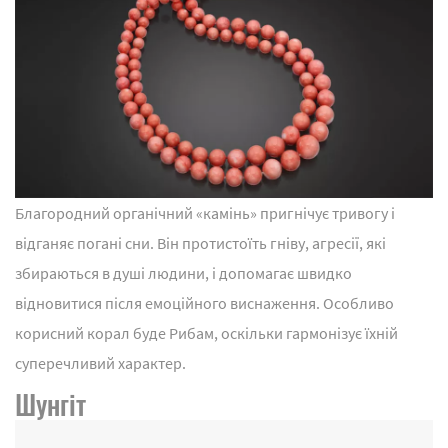
Благородний органічний «камінь» пригнічує тривогу і
відганяє погані сни. Він протистоїть гніву, агресії, які
збираються в душі людини, і допомагає швидко
відновитися після емоційного виснаження. Особливо
корисний корал буде Рибам, оскільки гармонізує їхній
суперечливий характер.
Шунгіт