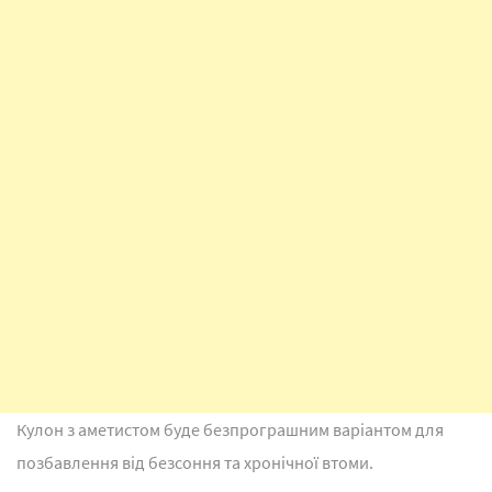
Кулон з аметистом буде безпрограшним варіантом для
позбавлення від безсоння та хронічної втоми.