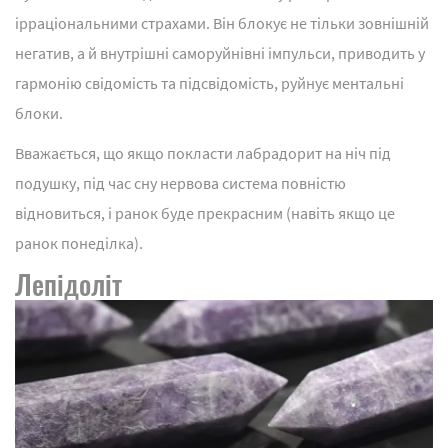
ірраціональними страхами. Він блокує не тільки зовнішній
негатив, а й внутрішні саморуйнівні імпульси, приводить у
гармонію свідомість та підсвідомість, руйнує ментальні
блоки.
Вважається, що якщо покласти лабрадорит на ніч під
подушку, під час сну нервова система повністю
відновиться, і ранок буде прекрасним (навіть якщо це
ранок понеділка).
Лепідоліт