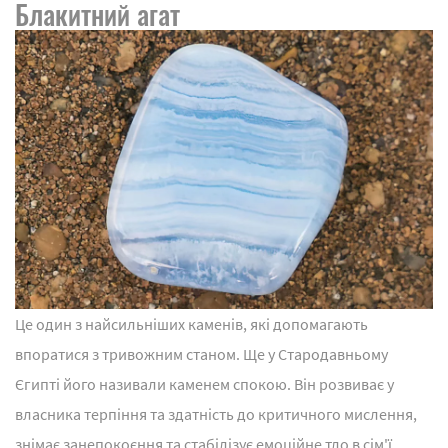
Блакитний агат
Це один з найсильніших каменів, які допомагають
впоратися з тривожним станом. Ще у Стародавньому
Єгипті його називали каменем спокою. Він розвиває у
власника терпіння та здатність до критичного мислення,
знімає занепокоєння та стабілізує емоційне тло в сім'ї.