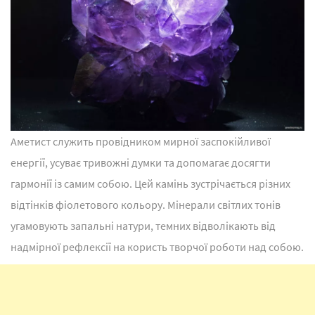
Аметист служить провідником мирної заспокійливої
енергії, усуває тривожні думки та допомагає досягти
гармонії із самим собою. Цей камінь зустрічається різних
відтінків фіолетового кольору. Мінерали світлих тонів
угамовують запальні натури, темних відволікають від
надмірної рефлексії на користь творчої роботи над собою.