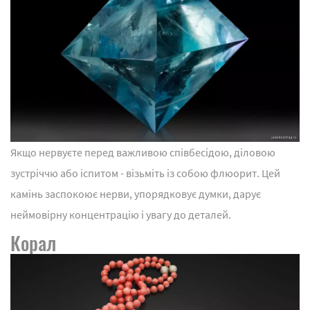
Якщо нервуєте перед важливою співбесідою, діловою
зустріччю або іспитом - візьміть із собою флюорит. Цей
камінь заспокоює нерви, упорядковує думки, дарує
неймовірну концентрацію і увагу до деталей.
Корал