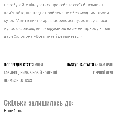
Не забувайте піклуватися про себе та своїх близьких. І
пам'ятайте, що жодна проблема не є безвихідним глухим
кутом. У життєвих негараздах рекомендуємо керуватися
мудрою фразою, вигравіруваною на легендарному кільці
царя Соломона: «Все минає, і це минеться».
ПОПЕРЕДНЯ СТАТТЯ
МІФИ І
НАСТУПНА СТАТТЯ
АКВАМАРИН
ТАЄМНИЦІ НИЛА В НОВІЙ КОЛЕКЦІЇ
ПЕРШОЇ ЛЕДІ
HERMÈS NILOTICUS
Скільки залишилось до:
Новий рік