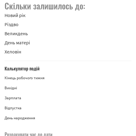
Скільки залишилось до:
Новий рік
Різдво
Великдень
День матері
Хеловін
Калькулятор подій
Кінець робочого тижня
Вихідні
Зарплата
Відпустка
День народження
Розрахувати час до дати