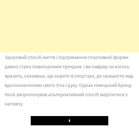
Здоровий спосіб життя і підтримання спортивної форми
давно стало повноцінним трендом. І ви навряд чи когось
вразить, сказавши, що ходите в спортзал, де працюєте над
вдосконаленням свого тіла і духу. Однак німецький бренд
Hock запропонував альтернативний спосіб виділитися з
натовпу.
Play