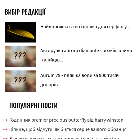
ВИБІР РЕДАКЦІЇ
Найдорожча в світі дошка для серфінгу...
Авторучка aurora diamante - розкіш очима
італійців...
Aurum 79 - пляшка води за 900 тисяч
доларів...
ПОПУЛЯРНІ ПОСТИ
Годинник premier precious butterfly від harry winston
Кільце, щоб відчути, як б'ється серце вашого обранця
Заліум в прикрасах для чоловіків від harry winston