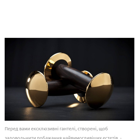
Перед вами ексклюзивні гантелі, створені, щоб
задовольнити побажання найвимогливіших естетів, -