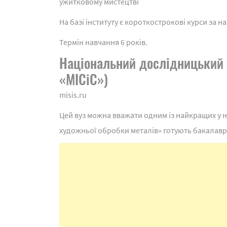
ужитковому мистецтві
На базі інституту є короткострокові курси за
Термін навчання 6 років.
Національний дослідницький 
«МІСіС»)
misis.ru
Цей вуз можна вважати одним із найкращих у н
художньої обробки металів» готують бакалавр