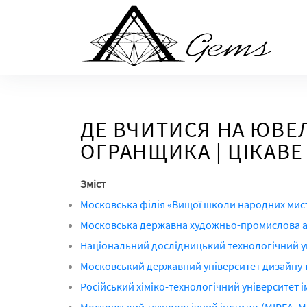
Skip
to
the
content
ДЕ ВЧИТИСЯ НА ЮВЕЛ
ОГРАНЩИКА | ЦІКАВЕ
Зміст
Московська філія «Вищої школи народних мис
Московська державна художньо-промислова ака
Національний дослідницький технологічний ун
Московський державний університет дизайну 
Російський хіміко-технологічний університет ім