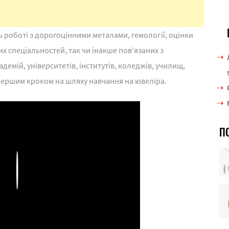
ь роботі з дорогоцінними металами, гемології, оцінки
х спеціальностей, так чи інакше пов'язаних з
емій, університетів, інститутів, коледжів, училищ,
е першим кроком на шляху навчання на ювеліра.
П
Play