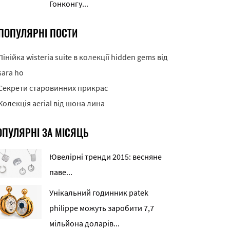
Гонконгу...
ПОПУЛЯРНІ ПОСТИ
Лінійка wisteria suite в колекції hidden gems від
sara ho
Секрети старовинних прикрас
Колекція aerial від шона лина
ОПУЛЯРНІ ЗА МІСЯЦЬ
Ювелірні тренди 2015: весняне
паве...
Унікальний годинник patek
philippe можуть заробити 7,7
мільйона доларів...