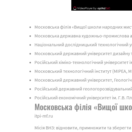
Московська філія «Вищої школи народних мис
Московська державна художньо-промислова ака
Національний дослідницький технологічний ун
Московський державний університет дизайну 
Російський хіміко-технологічний університет ім
Московський технологічний інститут (МІРЕА, М
Московський державний університет, Геологічн
Російський державний геологорозвідувальний 
Російський економічний університет ім. Г.В. П
Московська філія «Вищої шко
itpi-mf.ru
Місія ВНЗ: відновити, примножити та зберегти 