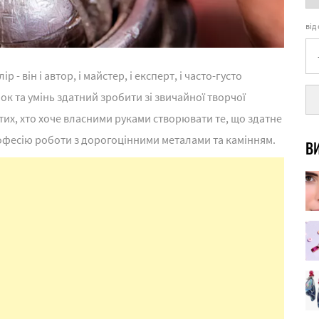
від
- він і автор, і майстер, і експерт, і часто-густо
ок та умінь здатний зробити зі звичайної творчої
тих, хто хоче власними руками створювати те, що здатне
офесію роботи з дорогоцінними металами та камінням.
ВИ