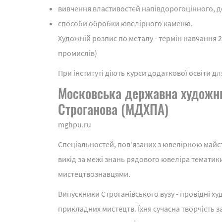
вивчення властивостей напівдорогоцінного, д
способи обробки ювелірного каменю.
Художній розпис по металу - термін навчання 
промислів)
При інституті діють курси додаткової освіти для
Московська державна художньо
Строганова (МДХПА)
mghpu.ru
Спеціальностей, пов'язаних з ювелірною майст
вихід за межі знань рядового ювеліра тематик
мистецтвознавцями.
Випускники Строганівського вузу - провідні 
прикладних мистецтв. Їхня сучасна творчість з