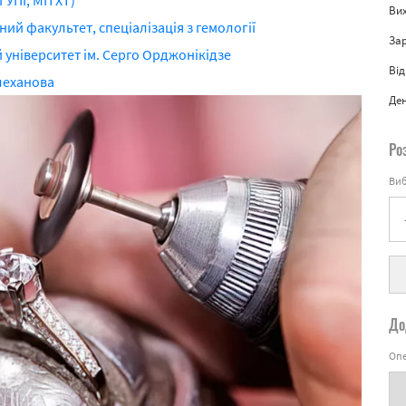
ГУПІ, МІТХТ)
Вих
ий факультет, спеціалізація з гемології
За
університет ім. Серго Орджонікідзе
Від
Плеханова
Де
Ро
Виб
До
Опе