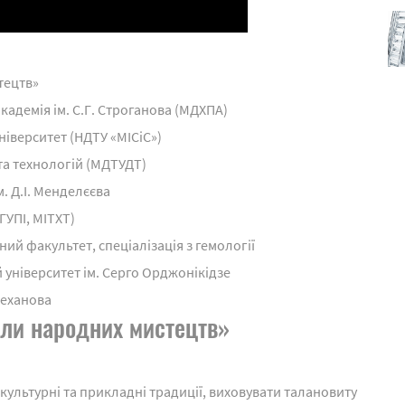
тецтв»
демія ім. С.Г. Строганова (МДХПА)
іверситет (НДТУ «МІСіС»)
та технологій (МДТУДТ)
. Д.І. Менделєєва
ГУПІ, МІТХТ)
ий факультет, спеціалізація з гемології
університет ім. Серго Орджонікідзе
леханова
ли народних мистецтв»
культурні та прикладні традиції, виховувати талановиту