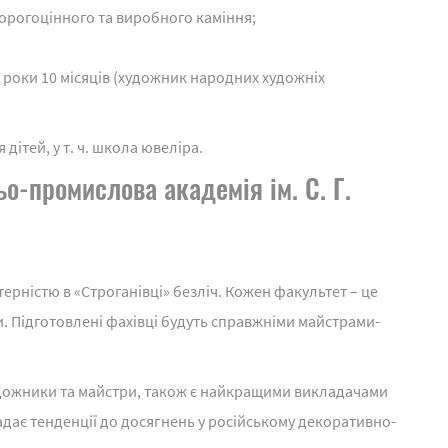
орогоцінного та виробного каміння;
2 роки 10 місяців (художник народних художніх
 дітей, у т. ч. школа ювеліра.
-промислова академія ім. С. Г.
ерністю в «Строганівці» безліч. Кожен факультет – це
и. Підготовлені фахівці будуть справжніми майстрами-
художники та майстри, також є найкращими викладачами
адає тенденції до досягнень у російському декоративно-