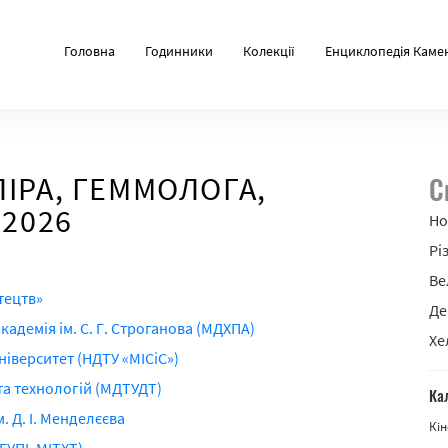
Головна
Годинники
Колекції
Енциклопедія Каме
ІРА, ГЕММОЛОГА,
С
 2026
Но
Рі
Ве
тецтв»
Де
демія ім. С. Г. Строганова (МДХПА)
Хе
іверситет (НДТУ «МІСіС»)
та технологій (МДТУДТ)
Ка
. Д. І. Менделєєва
Кін