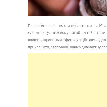
Професія ювеліра воістину багатогранна. Ювелір 
художник - усе в одному. Такий коктейль навич
людини справжнього фахівця у цій галузі. Для 
прикрашати, є головний шлях у дивовижну пр