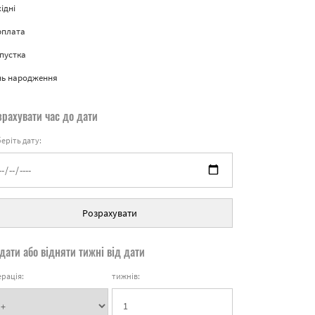
ідні
рплата
пустка
нь народження
зрахувати час до дати
еріть дату:
Розрахувати
дати або відняти тижні від дати
рація:
тижнів: