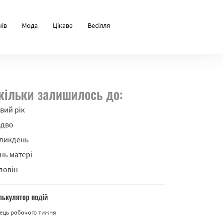
нів
Мода
Цікаве
Весілля
кільки залишилось до:
вий рік
здво
ликдень
нь матері
ловін
лькулятор подій
ець робочого тижня