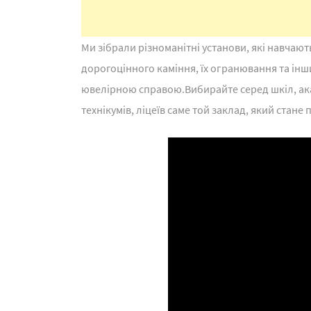
Ми зібрали різноманітні установи, які навчают
дорогоцінного каміння, їх огранювання та інши
ювелірною справою.Вибирайте серед шкіл, акад
технікумів, ліцеїв саме той заклад, який стан