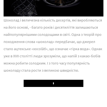
Шоколад і величезна кількість десертів, які виробляються
на його основі, - багато років і десятиліття залишаються
найпопулярнішими солодощами в світі. Одна з теорій про
походження слова «шоколад» передбачає, що джерел
стало ацтекське «xocolātl», що означає «гірка вода». Однак
уже в XVII столітті люди зрозуміли, що напій з какао-бобів
можна робити солодким. І з того часу популярність
шоколаду стала рости з великою швидкістю.
Play