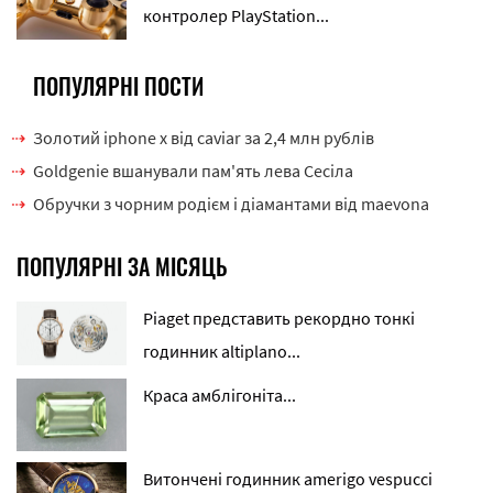
контролер PlayStation...
ПОПУЛЯРНІ ПОСТИ
Золотий iphone x від caviar за 2,4 млн рублів
Goldgenie вшанували пам'ять лева Сесіла
Обручки з чорним родієм і діамантами від maevona
ПОПУЛЯРНІ ЗА МІСЯЦЬ
Piaget представить рекордно тонкі
годинник altiplano...
Краса амблігоніта...
Витончені годинник amerigo vespucci