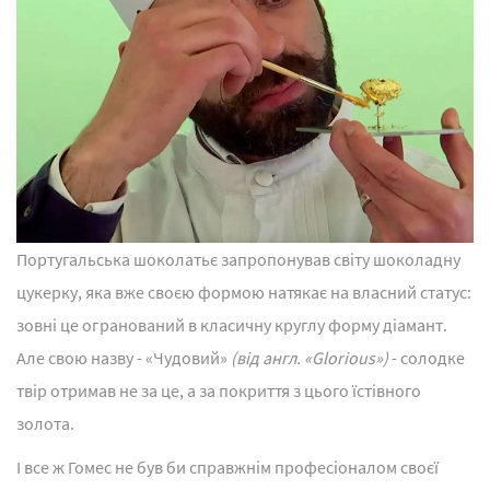
Португальська шоколатьє запропонував світу шоколадну
цукерку, яка вже своєю формою натякає на власний статус:
зовні це огранований в класичну круглу форму діамант.
Але свою назву - «Чудовий»
(від англ. «Glorious»)
- солодке
твір отримав не за це, а за покриття з цього їстівного
золота.
І все ж Гомес не був би справжнім професіоналом своєї