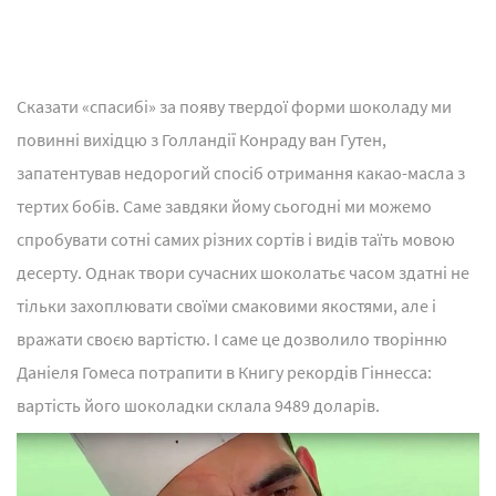
Сказати «спасибі» за появу твердої форми шоколаду ми
повинні вихідцю з Голландії Конраду ван Гутен,
запатентував недорогий спосіб отримання какао-масла з
тертих бобів. Саме завдяки йому сьогодні ми можемо
спробувати сотні самих різних сортів і видів таїть мовою
десерту. Однак твори сучасних шоколатьє часом здатні не
тільки захоплювати своїми смаковими якостями, але і
вражати своєю вартістю. І саме це дозволило творінню
Даніеля Гомеса потрапити в Книгу рекордів Гіннесса:
вартість його шоколадки склала 9489 доларів.