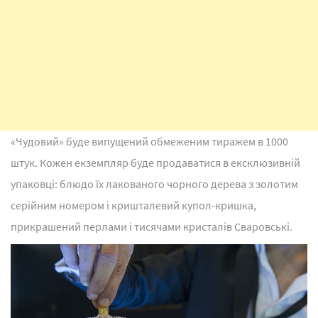
«Чудовий» буде випущений обмеженим тиражем в 1000
штук. Кожен екземпляр буде продаватися в ексклюзивній
упаковці: блюдо їх лакованого чорного дерева з золотим
серійним номером і кришталевий купол-кришка,
прикрашений перлами і тисячами кристалів Сваровські.