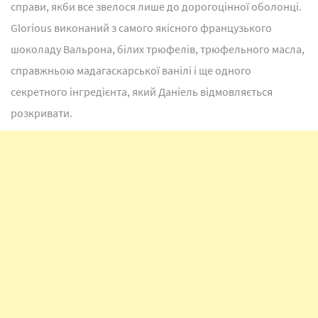
справи, якби все звелося лише до дорогоцінної оболонці.
Glorious виконаний з самого якісного французького
шоколаду Вальрона, білих трюфелів, трюфельного масла,
справжньою мадагаскарської ванілі і ще одного
секретного інгредієнта, який Даніель відмовляється
розкривати.