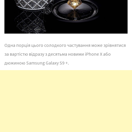
Одна порція цього солодкого частування може зрівнятися
за вартістю відразу з десятьма новими iPhone X або
дюжиною Samsung Galaxy S9 +.