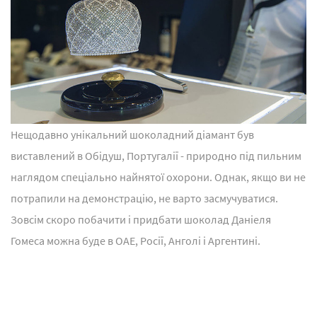
Нещодавно унікальний шоколадний діамант був
виставлений в Обідуш, Португалії - природно під пильним
наглядом спеціально найнятої охорони. Однак, якщо ви не
потрапили на демонстрацію, не варто засмучуватися.
Зовсім скоро побачити і придбати шоколад Даніеля
Гомеса можна буде в ОАЕ, Росії, Анголі і Аргентині.