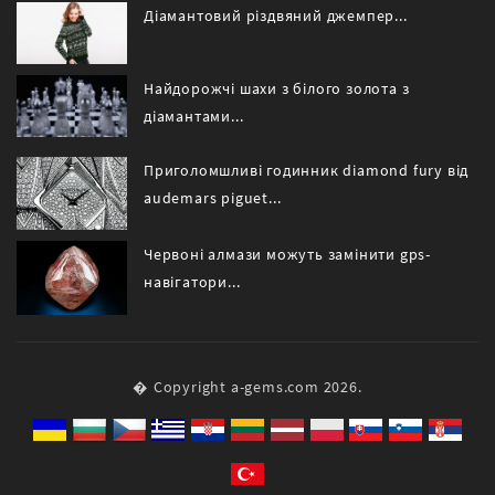
Діамантовий різдвяний джемпер...
Найдорожчі шахи з білого золота з
діамантами...
Приголомшливі годинник diamond fury від
audemars piguet...
Червоні алмази можуть замінити gps-
навігатори...
� Copyright a-gems.com 2026.