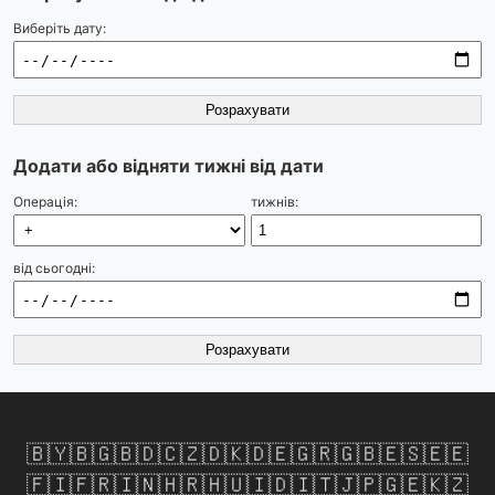
Виберіть дату:
Розрахувати
Додати або відняти тижні від дати
Операція:
тижнів:
від сьогодні:
Розрахувати
🇧🇾
🇧🇬
🇧🇩
🇨🇿
🇩🇰
🇩🇪
🇬🇷
🇬🇧
🇪🇸
🇪🇪
🇫🇮
🇫🇷
🇮🇳
🇭🇷
🇭🇺
🇮🇩
🇮🇹
🇯🇵
🇬🇪
🇰🇿