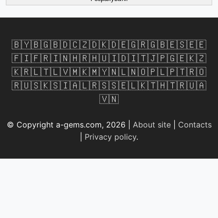
🇧🇾
🇧🇬
🇧🇩
🇨🇿
🇩🇰
🇩🇪
🇬🇷
🇬🇧
🇪🇸
🇪🇪
🇫🇮
🇫🇷
🇮🇳
🇭🇷
🇭🇺
🇮🇩
🇮🇹
🇯🇵
🇬🇪
🇰🇿
🇰🇷
🇱🇹
🇱🇻
🇲🇰
🇲🇾
🇳🇱
🇳🇴
🇵🇱
🇵🇹
🇷🇴
🇷🇺
🇸🇰
🇸🇮
🇦🇱
🇷🇸
🇸🇪
🇱🇰
🇹🇭
🇹🇷
🇺🇦
🇻🇳
© Copyright a-gems.com, 2026 |
About site
|
Contacts
|
Privacy policy
.