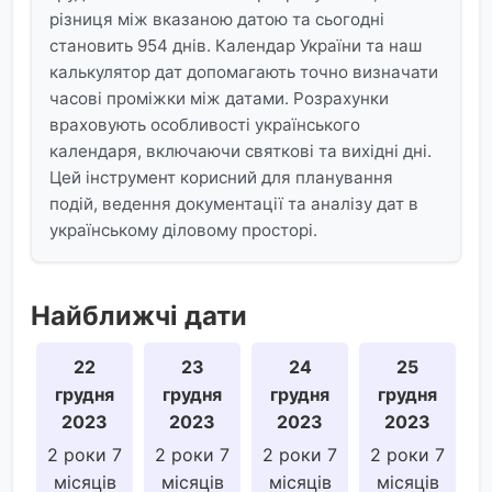
різниця між вказаною датою та сьогодні
становить 954 днів. Календар України та наш
калькулятор дат допомагають точно визначати
часові проміжки між датами. Розрахунки
враховують особливості українського
календаря, включаючи святкові та вихідні дні.
Цей інструмент корисний для планування
подій, ведення документації та аналізу дат в
українському діловому просторі.
Найближчі дати
22
23
24
25
грудня
грудня
грудня
грудня
2023
2023
2023
2023
2 роки 7
2 роки 7
2 роки 7
2 роки 7
місяців
місяців
місяців
місяців