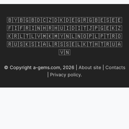
🇧🇾
🇧🇬
🇧🇩
🇨🇿
🇩🇰
🇩🇪
🇬🇷
🇬🇧
🇪🇸
🇪🇪
🇫🇮
🇫🇷
🇮🇳
🇭🇷
🇭🇺
🇮🇩
🇮🇹
🇯🇵
🇬🇪
🇰🇿
🇰🇷
🇱🇹
🇱🇻
🇲🇰
🇲🇾
🇳🇱
🇳🇴
🇵🇱
🇵🇹
🇷🇴
🇷🇺
🇸🇰
🇸🇮
🇦🇱
🇷🇸
🇸🇪
🇱🇰
🇹🇭
🇹🇷
🇺🇦
🇻🇳
© Copyright a-gems.com, 2026 |
About site
|
Contacts
|
Privacy policy
.