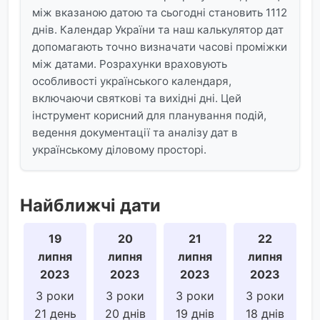
між вказаною датою та сьогодні становить 1112
днів. Календар України та наш калькулятор дат
допомагають точно визначати часові проміжки
між датами. Розрахунки враховують
особливості українського календаря,
включаючи святкові та вихідні дні. Цей
інструмент корисний для планування подій,
ведення документації та аналізу дат в
українському діловому просторі.
Найближчі дати
19
20
21
22
липня
липня
липня
липня
2023
2023
2023
2023
3 роки
3 роки
3 роки
3 роки
21 день
20 днів
19 днів
18 днів